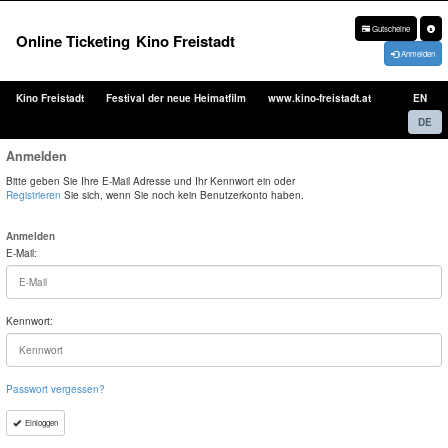
Gutscheine
Online Ticketing
Kino Freistadt
Anmelden
Kino Freistadt
Festival der neue Heimatfilm
www.kino-freistadt.at
EN
DE
Anmelden
Bitte geben Sie Ihre E-Mail Adresse und Ihr Kennwort ein oder
Registrieren
Sie sich, wenn Sie noch kein Benutzerkonto haben.
Anmelden
E-Mail:
Kennwort:
Passwort vergessen?
Einloggen