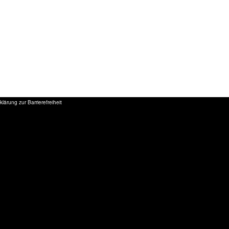
klärung zur Barrierefreiheit